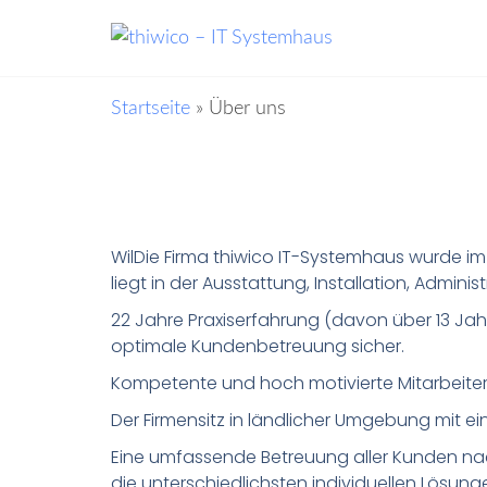
thiwico – IT
Ihr Partner
für
Systemhaus
pädagogische
Netzwerke
Startseite
»
Über uns
WilDie Firma thiwico IT-Systemhaus wurde i
liegt in der Ausstattung, Installation, Admin
22 Jahre Praxiserfahrung (davon über 13 Jahr
optimale Kundenbetreuung sicher.
Kompetente und hoch motivierte Mitarbeiter
Der Firmensitz in ländlicher Umgebung mit 
Eine umfassende Betreuung aller Kunden nach 
die unterschiedlichsten individuellen Lösung