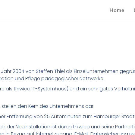
Home
m Jahr 2004 von Steffen Thiel als Einzelunternehmen geg
istration und Pflege pädagogischer Netzwerke.
e als thiwico IT-Systemhaus) und ein sehr gutes Verhältni
 stellen den Kern des Unternehmens dar.
einer Entfernung von 25 Autominuten zum Hamburger Stadtz
der Neuinstallation ist durch thiwico und seine Partnerfi
en in Bezug auf Internetzugang, E-Mail, Datensicherung us