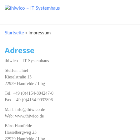
thiwico – IT
Ihr Partner
für
Systemhaus
pädagogische
Netzwerke
Startseite
»
Impressum
Adresse
thiwico – IT Systemhaus
Steffen Thiel
Kieselstraße 13
22929 Hamfelde / Lbg.
Tel. +49 (0)4154-804247-0
Fax. +49 (0)4154-9932896
Mail:
info@thiwico.de
Web: www.thiwico.de
Büro Hamfelde:
Hasselbergweg 23
22929 Hamfelde / Lbg.